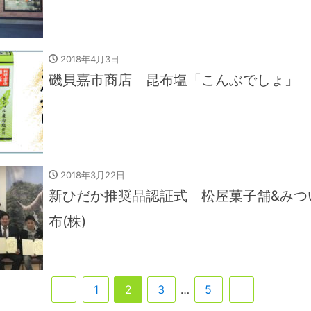
2018年4月3日
磯貝嘉市商店 昆布塩「こんぶでしょ」
2018年3月22日
新ひだか推奨品認証式 松屋菓子舗&みつ
布(株)
1
2
3
…
5